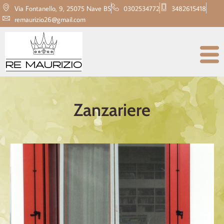
Via Fontanello, 9, 25075 Nave BS
0302534772
3482615418
remaurizio26@gmail.com
Zanzariere