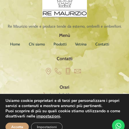
Re Maurizio vende e produce tende da esterno, ombrelli e ombrelloni.
Menù
Home
Chi siamo
Prodotti
Vetrina
Contatti
Contatti
Orari
Lunedì: 9-18
Martedì: 9-18
Usiamo cookie proprietari e di terzi per personalizzare i propri
Mercoledì: 9-18
servizi e contenuti e mostrare annunci più pertinenti.
Puoi scoprire di più su quali cookie stiamo utilizzando o come
Giovedì: 9-18
disattivarli nelle
impostazioni
.
Venerdì: 9-18
Sabato: aperto su appuntamento
Accetta
Impostazioni
Domenica: chiuso