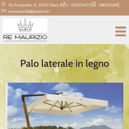
Via Fontanello, 9, 25075 Nave BS
0302534772
3482615418
remaurizio26@gmail.com
Palo laterale in legno