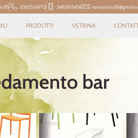
ve BS
0302534772
3482615418
remaurizio26@gmail.
AMO
PRODOTTI
VETRINA
CONTATT
edamento bar