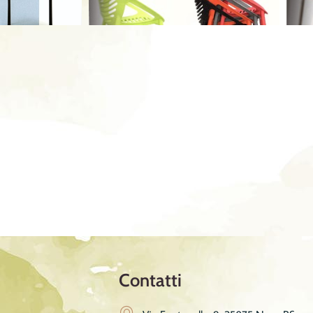
ù
Contatti